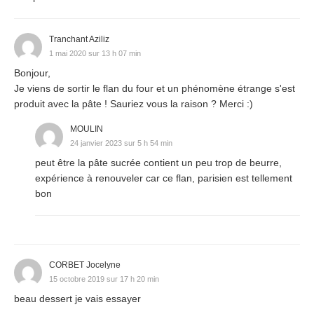
Tranchant Aziliz
1 mai 2020 sur 13 h 07 min
Bonjour,
Je viens de sortir le flan du four et un phénomène étrange s'est
produit avec la pâte ! Sauriez vous la raison ? Merci :)
MOULIN
24 janvier 2023 sur 5 h 54 min
peut être la pâte sucrée contient un peu trop de beurre,
expérience à renouveler car ce flan, parisien est tellement
bon
CORBET Jocelyne
15 octobre 2019 sur 17 h 20 min
beau dessert je vais essayer