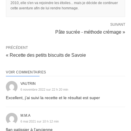
2010, elle s'en va rejoindre les étoiles... mais je décide de continuer
cette aventure afin de lui rendre hommage.
SUIVANT
Pâte sucrée - méthode crémage »
PRÉCÉDENT
« Recette des petits biscuits de Savoie
VOIR COMMENTAIRES
VAUTRIN
6 novembre 2022 sur 22 h 20 min
Excellent, j’ai suivi la recette et le résultat est super
M.M.A
6 mai 2021 sur 10 h 12 min
flan patissier à l'ancienne