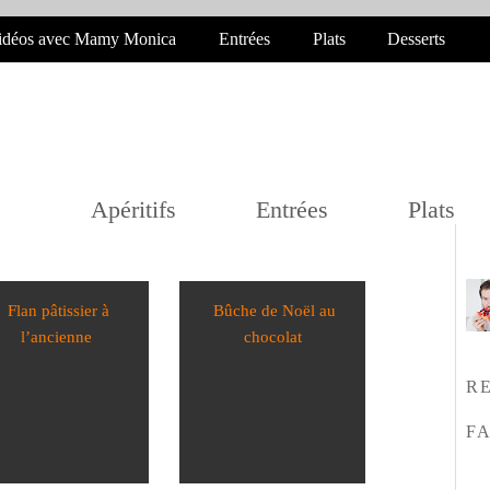
-mère Monica en 2008
 vidéos avec Mamy Monica
Entrées
Plats
Desserts
Apéritifs
Entrées
Plats
Flan pâtissier à
Bûche de Noël au
l’ancienne
chocolat
R
F