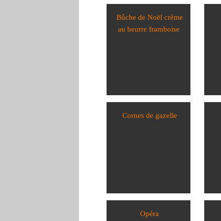
Bûche de Noël crème
au beurre framboise
Cornes de gazelle
Opéra