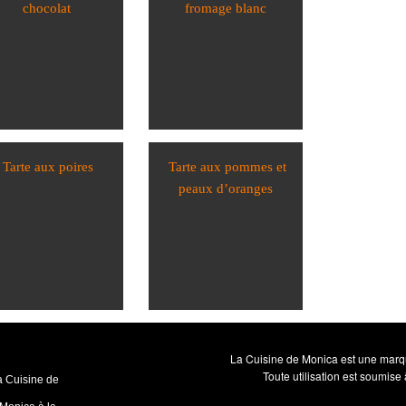
chocolat
fromage blanc
Tarte aux poires
Tarte aux pommes et
peaux d’oranges
La Cuisine de Monica est une mar
Toute utilisation est soumise
La Cuisine de