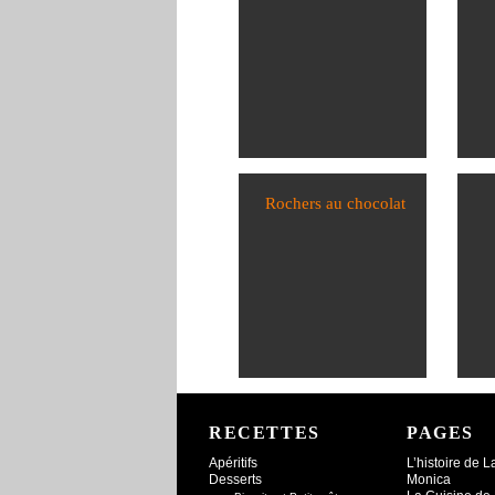
Rochers au chocolat
RECETTES
PAGES
Apéritifs
L’histoire de 
Desserts
Monica