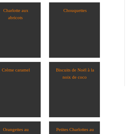
Charlotte aux
Chouquettes
abricots
Crème caramel
Biscuits de Noël à la
noix de coco
Orangettes au
Petites Charlottes au