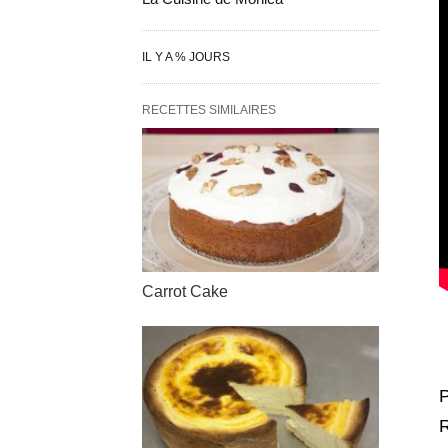
IL Y A % JOURS
RECETTES SIMILAIRES
Carrot Cake
P
R