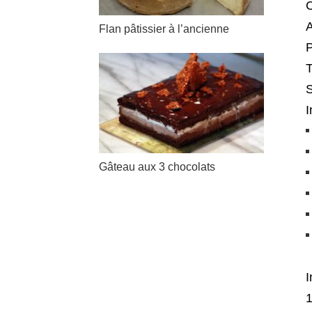
C
A
Flan pâtissier à l’ancienne
P
T
I
Gâteau aux 3 chocolats
I