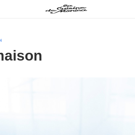
N
maison