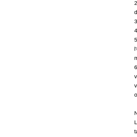
d
l
m
v
v
o
L
t