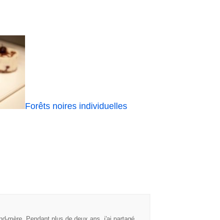
Forêts noires individuelles
nd-mère. Pendant plus de deux ans, j'ai partagé