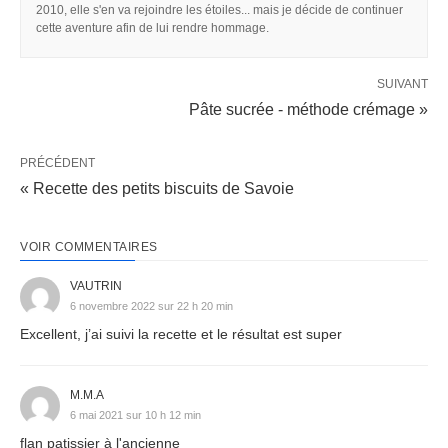
2010, elle s'en va rejoindre les étoiles... mais je décide de continuer
cette aventure afin de lui rendre hommage.
SUIVANT
Pâte sucrée - méthode crémage »
PRÉCÉDENT
« Recette des petits biscuits de Savoie
VOIR COMMENTAIRES
VAUTRIN
6 novembre 2022 sur 22 h 20 min
Excellent, j’ai suivi la recette et le résultat est super
M.M.A
6 mai 2021 sur 10 h 12 min
flan patissier à l'ancienne