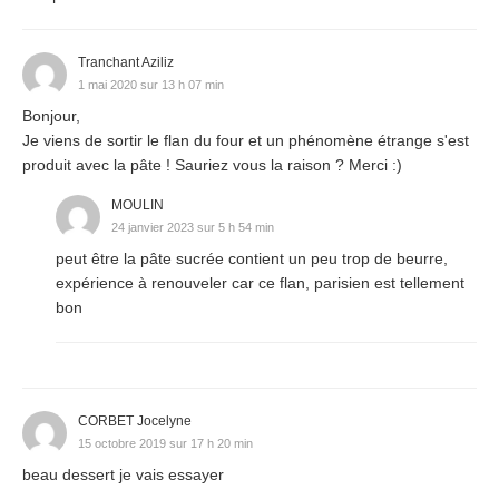
Tranchant Aziliz
1 mai 2020 sur 13 h 07 min
Bonjour,
Je viens de sortir le flan du four et un phénomène étrange s'est
produit avec la pâte ! Sauriez vous la raison ? Merci :)
MOULIN
24 janvier 2023 sur 5 h 54 min
peut être la pâte sucrée contient un peu trop de beurre,
expérience à renouveler car ce flan, parisien est tellement
bon
CORBET Jocelyne
15 octobre 2019 sur 17 h 20 min
beau dessert je vais essayer