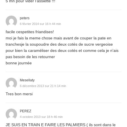
5 mn pour vider l'assiette !!!
peters
6 février 2014 sur 16 h 44 min
facile cespetites friandises!
moi je fais la meme chose mais avant de couper la pate en
tranchesje la soupoudre des deux cotés de sucre vergeoise
pour bien la caraméliser des deux cotés et comme cela je n'ais
pas besoin de les retourner
bonne journée
Mesellaty
6 décembre 2013 sur 21 h 14 min
Tres bon mersi
PEREZ
4 octobre 2013 sur 18 h 46 min
JE SUIS EN TRAIN E FAIRE LES PALMIERS ( ils sont dans le